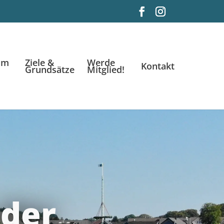
im
Ziele &
Werde
Kontakt
Grundsätze
Mitglied!
der